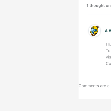
1 thought on
A 
Hi
To
vi
Co
Comments are cl