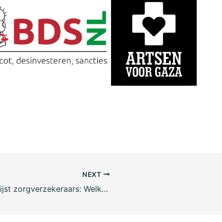
NEXT
Ranglijst zorgverzekeraars: Welke zorgverzekeraar koopt de meeste medicatie in van Teva?