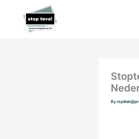
Skip
to
content
Stopte
Neder
By
repillab@p